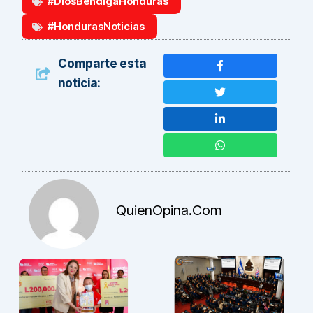
#DiosBendigaHonduras
#HondurasNoticias
Comparte esta
noticia:
QuienOpina.com