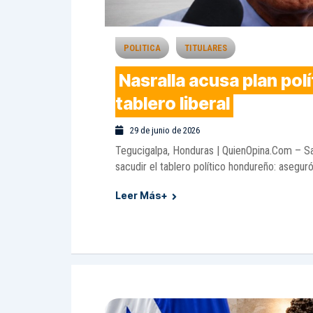
POLITICA
TITULARES
Nasralla acusa plan polí
tablero liberal
29 de junio de 2026
Tegucigalpa, Honduras | QuienOpina.Com – Sa
sacudir el tablero político hondureño: aseguró
Leer Más+