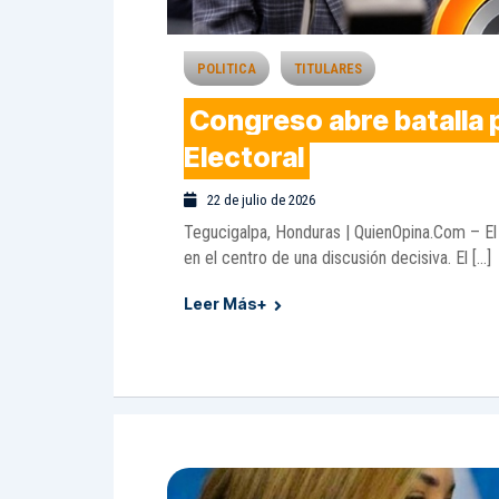
POLITICA
TITULARES
Congreso abre batalla 
Electoral
22 de julio de 2026
Tegucigalpa, Honduras | QuienOpina.Com – El
en el centro de una discusión decisiva. El […]
Leer Más+