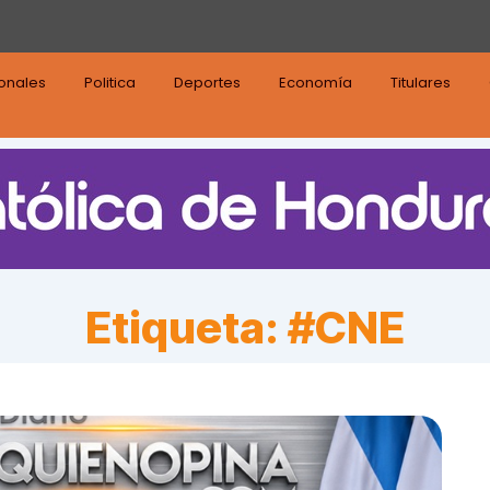
ionales
Politica
Deportes
Economía
Titulares
Etiqueta:
#CNE