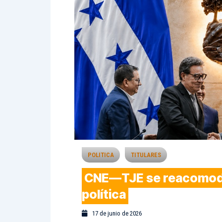
POLITICA
TITULARES
CNE—TJE se reacomoda
política
17 de junio de 2026