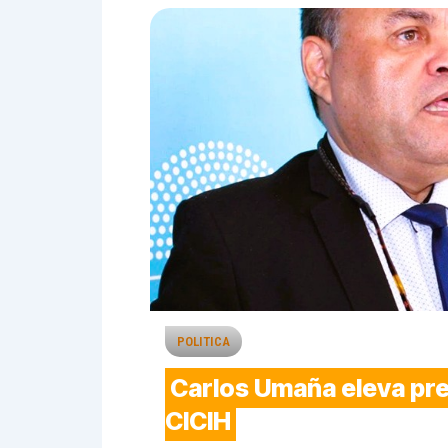
POLITICA
Carlos Umaña eleva pre
CICIH