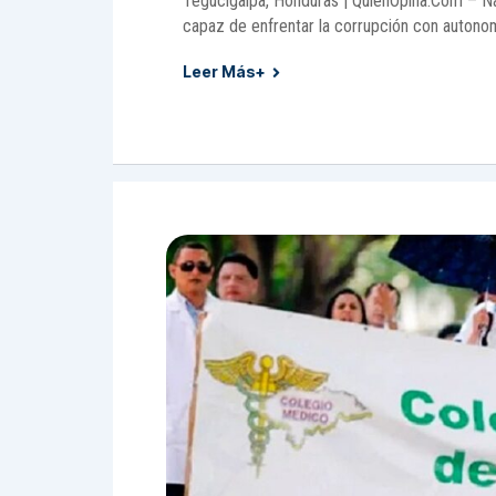
Tegucigalpa, Honduras | QuienOpina.Com – Na
capaz de enfrentar la corrupción con autono
Leer Más+