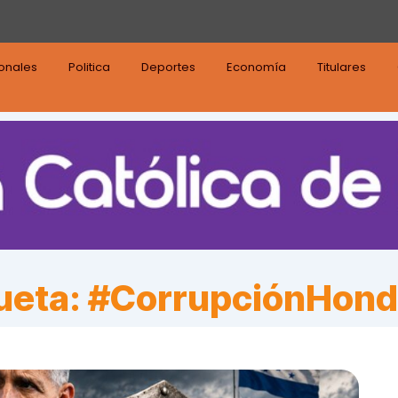
ionales
Politica
Deportes
Economía
Titulares
ueta:
#CorrupciónHond