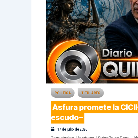
POLITICA
TITULARES
Asfura promete la CICI
escudo–
17 de julio de 2026