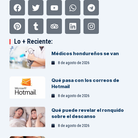
Facebook
Pinterest
Twitter
Tumblr
Youtube
Tripadvisor
Whatsapp
Linkedin
Telegram
Instagram
Lo + Reciente:
Médicos hondureños se van
8 de agosto de 2026
Qué pasa con los correos de
Hotmail
8 de agosto de 2026
Qué puede revelar el ronquido
sobre el descanso
8 de agosto de 2026