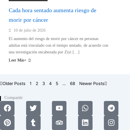
Cada hora sentado aumenta riesgo de
morir por cáncer
10 de julio de 2026
El aumento del riesgo de morir por cáncer en personas
adultas está vinculado con el tiempo sentado, de acuerdo con
una investigación encabezada por Ziyi […]
Leer Más+
Older Posts
1
2
3
4
5
…
68
Newer Posts
Compartir
Facebook
Pinterest
Twitter
Tumblr
Youtube
Tripadvisor
Whatsapp
Linkedin
Tele
Insta