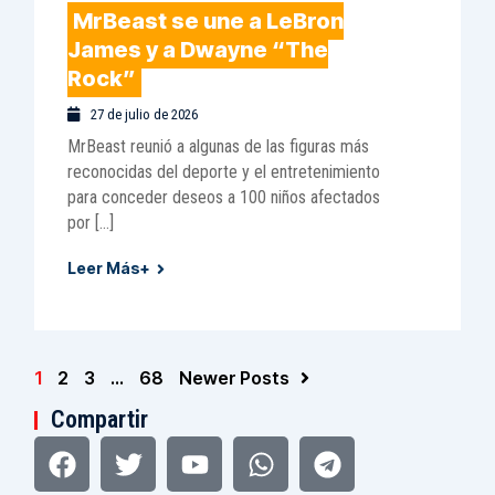
MrBeast se une a LeBron
James y a Dwayne “The
Rock”
27 de julio de 2026
MrBeast reunió a algunas de las figuras más
reconocidas del deporte y el entretenimiento
para conceder deseos a 100 niños afectados
por […]
Leer Más+
1
2
3
…
68
Newer Posts
Compartir
Facebook
Pinterest
Twitter
Tumblr
Youtube
Tripadvisor
Whatsapp
Linkedin
Telegram
Instagram