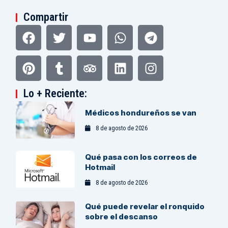
Compartir
Facebook
Pinterest
Twitter
Tumblr
Youtube
Tripadvisor
Whatsapp
Linkedin
Telegram
Instagram
Lo + Reciente:
Médicos hondureños se van
8 de agosto de 2026
Qué pasa con los correos de
Hotmail
8 de agosto de 2026
Qué puede revelar el ronquido
sobre el descanso