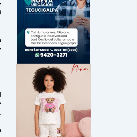
e
i
a
y
l
y
,
o