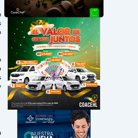
n
s
o
o
o
s
y
a