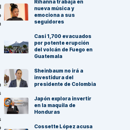
Rihanna trabaja en
l
nueva música y
o
emociona a sus
seguidores
n
Casi 1,700 evacuados
por potente erupción
del volcán de Fuego en
Guatemala
Sheinbaum no irá a
investidura del
presidente de Colombia
n
s
Japón explora invertir
en la maquila de
Honduras
s
Cossette López acusa
o