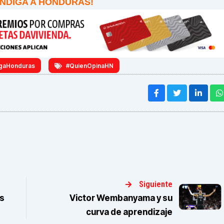
ENDIGA A HONDURAS!
gaHonduras
#QuienOpinaHN
Siguiente
s
Victor Wembanyama y su
curva de aprendizaje