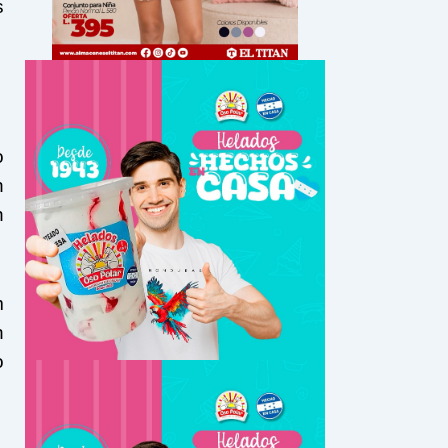
s
o
n
n
m
n
o