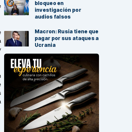
bloqueo en
e
investigación por
audios falsos
Macron: Rusia tiene que
e
pagar por sus ataques a
a
Ucrania
y
n
e
s
a