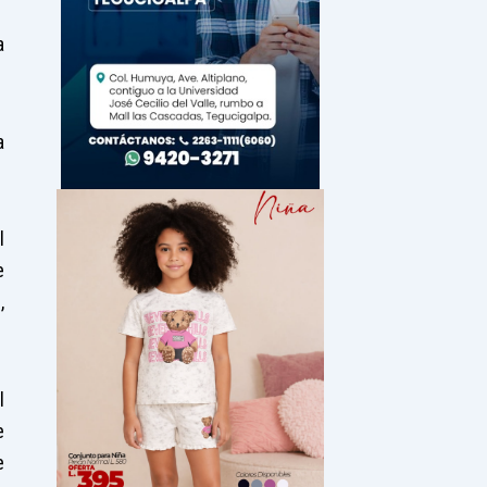
a
a
l
e
,
l
e
e