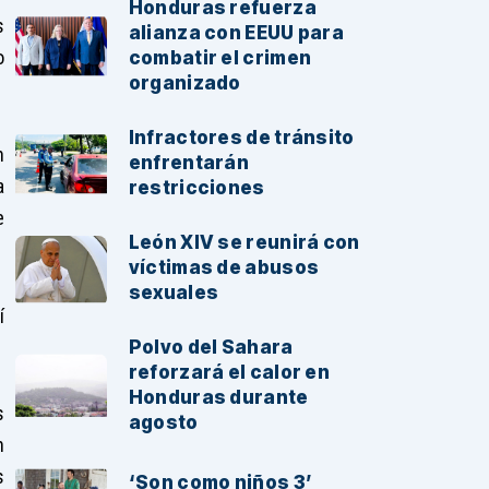
Noticias Recientes:
Honduras refuerza
s
alianza con EEUU para
o
combatir el crimen
organizado
Infractores de tránsito
n
enfrentarán
a
restricciones
e
León XIV se reunirá con
víctimas de abusos
sexuales
í
Polvo del Sahara
reforzará el calor en
Honduras durante
s
agosto
n
s
‘Son como niños 3’