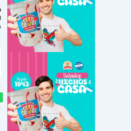
a
l
s