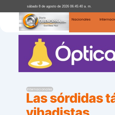
sábado 8 de agosto de 2026 06:45:41 a. m.
Nacionales
Internac
Internacionales
Las sórdidas t
yihadistas