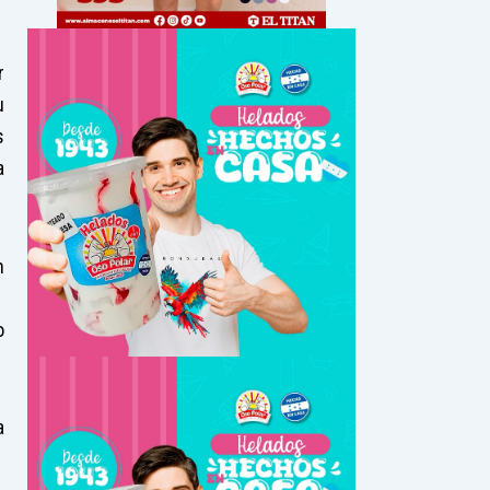
r
u
s
a
n
o
a