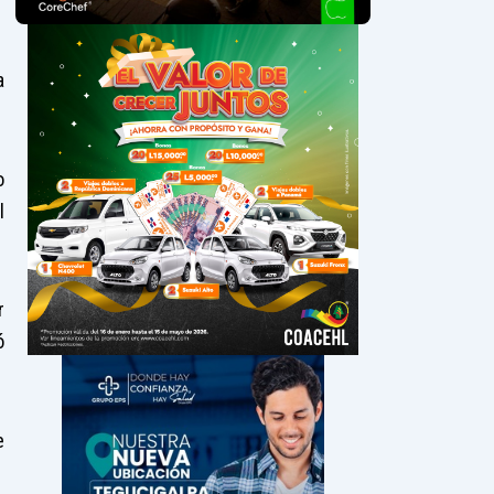
a
o
l
r
ó
e