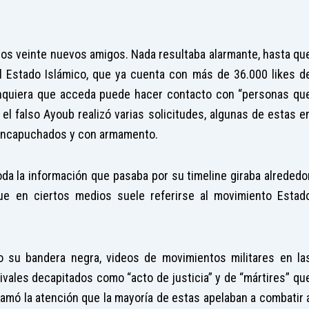
unos veinte nuevos amigos. Nada resultaba alarmante, hasta qu
del Estado Islámico, que ya cuenta con más de 36.000 likes d
nquiera que acceda puede hacer contacto con “personas qu
 el falso Ayoub realizó varias solicitudes, algunas de estas e
 encapuchados y con armamento.
toda la información que pasaba por su timeline giraba alrededo
que en ciertos medios suele referirse al movimiento Estad
 su bandera negra, videos de movimientos militares en la
rivales decapitados como “acto de justicia” y de “mártires” qu
llamó la atención que la mayoría de estas apelaban a combatir 