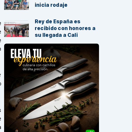
inicia rodaje
Rey de España es
e
recibido con honores a
e
su llegada a Cali
e
n
r
o
s
e
a