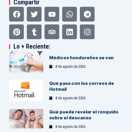
Compartir
Facebook
Pinterest
Twitter
Tumblr
Youtube
Tripadvisor
Whatsapp
Linkedin
Telegram
Instagram
Lo + Reciente:
Médicos hondureños se van
8 de agosto de 2026
Qué pasa con los correos de
Hotmail
8 de agosto de 2026
Qué puede revelar el ronquido
sobre el descanso
8 de agosto de 2026