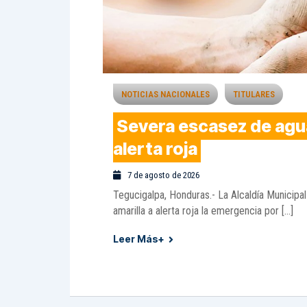
NOTICIAS NACIONALES
TITULARES
Severa escasez de agu
alerta roja
7 de agosto de 2026
Tegucigalpa, Honduras.- La Alcaldía Municipal
amarilla a alerta roja la emergencia por […]
Leer Más+