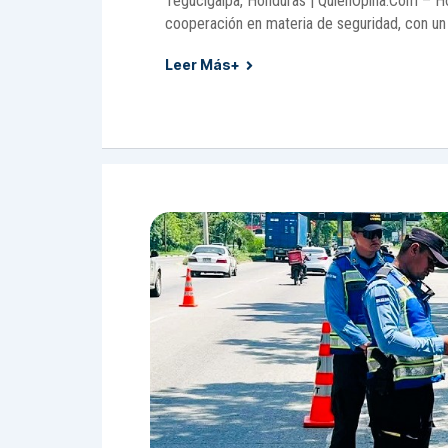
Tegucigalpa, Honduras | QuienOpina.Com – H
cooperación en materia de seguridad, con un 
Leer Más+