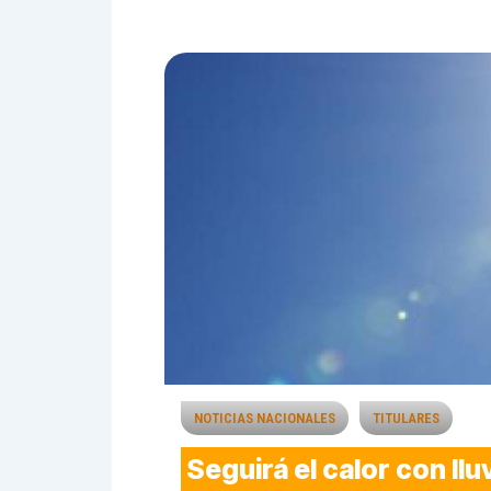
NOTICIAS NACIONALES
TITULARES
Seguirá el calor con ll