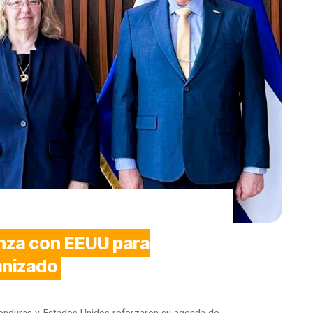
nza con EEUU para
anizado