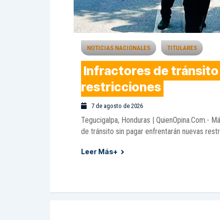
NOTICIAS NACIONALES
TITULARES
Infractores de tránsit
restricciones
7 de agosto de 2026
Tegucigalpa, Honduras | QuienOpina.Com.- M
de tránsito sin pagar enfrentarán nuevas restr
Leer Más+