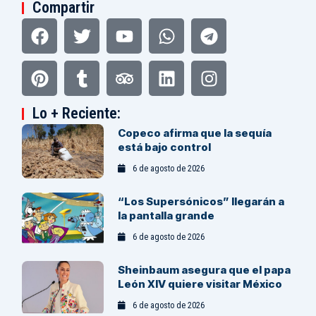
Compartir
Facebook
Pinterest
Twitter
Tumblr
Youtube
Tripadvisor
Whatsapp
Linkedin
Telegram
Instagram
Lo + Reciente:
Copeco afirma que la sequía
está bajo control
6 de agosto de 2026
“Los Supersónicos” llegarán a
la pantalla grande
6 de agosto de 2026
Sheinbaum asegura que el papa
León XIV quiere visitar México
6 de agosto de 2026