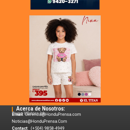
Acerca de Nosotros:
Grupo Villatoro Ink
Email
: Gerencia@HonduPrensa.com
Noticias@HonduPrensa.Com
Contact
: (+504) 9858-4949