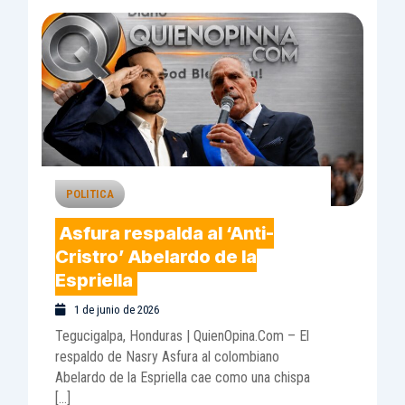
POLITICA
Asfura respalda al ‘Anti-
Cristro’ Abelardo de la
Espriella
1 de junio de 2026
Tegucigalpa, Honduras | QuienOpina.Com – El
respaldo de Nasry Asfura al colombiano
Abelardo de la Espriella cae como una chispa
[…]