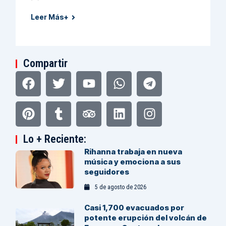
Leer Más+
Compartir
Facebook
Pinterest
Twitter
Tumblr
Youtube
Tripadvisor
Whatsapp
Linkedin
Telegram
Instagram
Lo + Reciente:
Rihanna trabaja en nueva
música y emociona a sus
seguidores
5 de agosto de 2026
Casi 1,700 evacuados por
potente erupción del volcán de