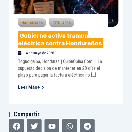
NACIONALES
TITULARES
Gobierno activa trampa
eléctrica contra Hondureños
14 de mayo de 2026
Tegucigalpa, Honduras | QuienOpina.Com – La
supuesta decisión de mantener en 28 días el
plazo para pagar la factura eléctrica no […]
Leer Más+
Compartir
Facebook
Pinterest
Twitter
Tumblr
Youtube
Tripadvisor
Whatsapp
Linkedin
Telegram
Instagram