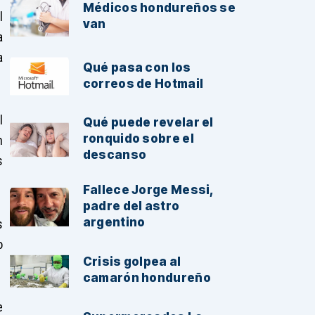
Médicos hondureños se
l
van
a
a
Qué pasa con los
correos de Hotmail
l
Qué puede revelar el
ronquido sobre el
n
descanso
s
Fallece Jorge Messi,
padre del astro
argentino
s
o
Crisis golpea al
camarón hondureño
e