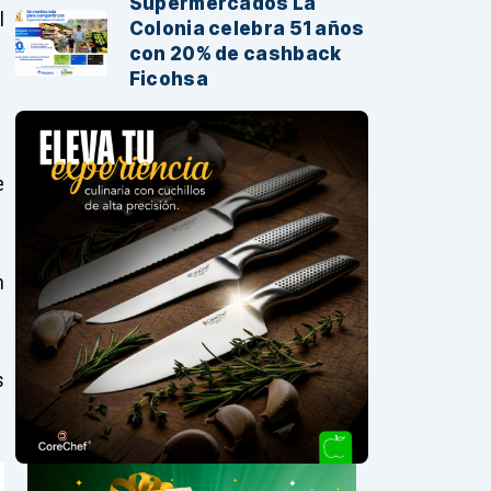
Supermercados La
l
Colonia celebra 51 años
con 20% de cashback
Ficohsa
e
n
s