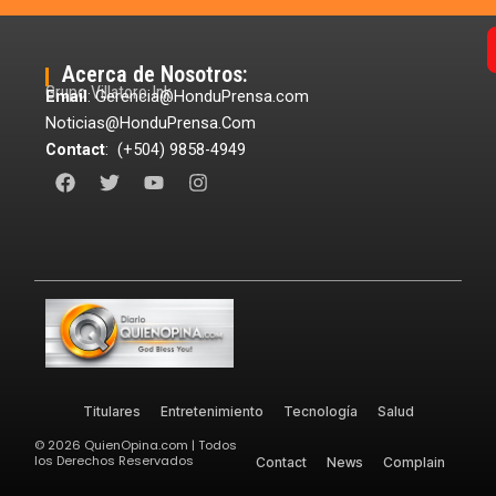
Acerca de Nosotros:
Grupo Villatoro Ink
Email
: Gerencia@HonduPrensa.com
Noticias@HonduPrensa.Com
Contact
: (+504) 9858-4949
F
T
Y
I
a
w
o
n
c
i
u
s
e
t
t
t
b
t
u
a
o
e
b
g
o
r
e
r
k
a
m
Titulares
Entretenimiento
Tecnología
Salud
©
2026
QuienOpina.com | Todos
los Derechos Reservados
Contact
News
Complain