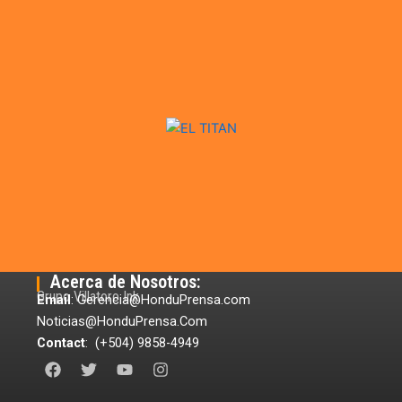
Acerca de Nosotros:
Grupo Villatoro Ink
Email
: Gerencia@HonduPrensa.com
Noticias@HonduPrensa.Com
Contact
: (+504) 9858-4949
F
T
Y
I
a
w
o
n
c
i
u
s