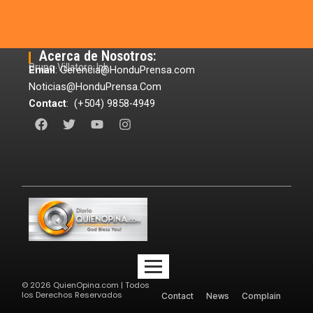
Acerca de Nosotros:
Grupo Villatoro Ink
Email
: Gerencia@HonduPrensa.com
Noticias@HonduPrensa.Com
Contact
: (+504) 9858-4949
F
T
Y
I
a
w
o
n
c
i
u
s
e
t
t
t
b
t
u
a
o
e
b
g
o
r
e
r
k
a
m
©
2026
QuienOpina.com | Todos
los Derechos Reservados
Contact
News
Complain