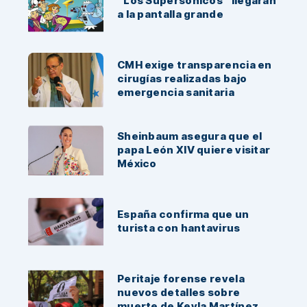
“Los Supersónicos” llegarán
a la pantalla grande
CMH exige transparencia en
cirugías realizadas bajo
emergencia sanitaria
Sheinbaum asegura que el
papa León XIV quiere visitar
México
España confirma que un
turista con hantavirus
Peritaje forense revela
nuevos detalles sobre
muerte de Keyla Martínez