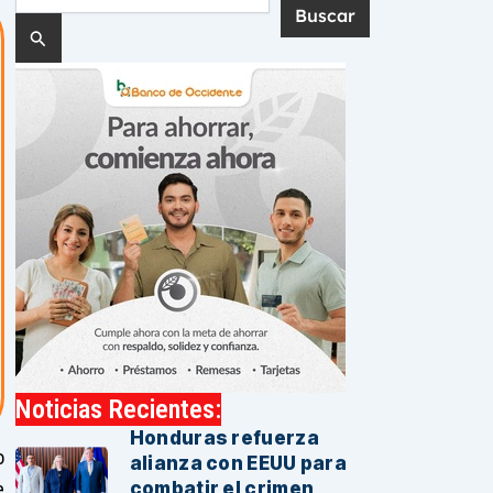
por:
Noticias Recientes:
Honduras refuerza
o
alianza con EEUU para
e
combatir el crimen