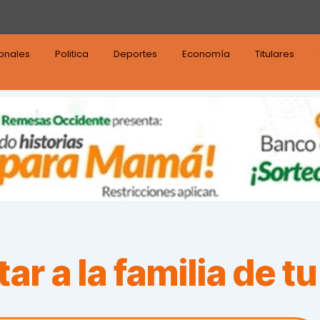
ionales
Politica
Deportes
Economía
Titulares
r a la familia de tu