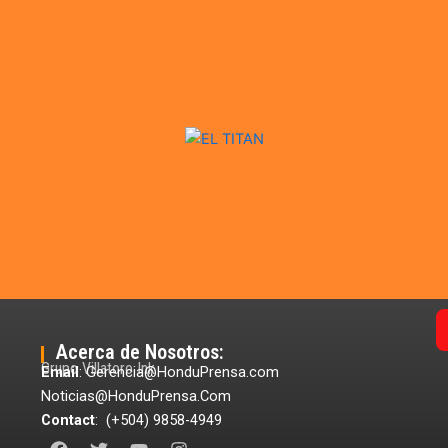
Acerca de Nosotros:
Grupo Villatoro Ink
Email
: Gerencia@HonduPrensa.com
Noticias@HonduPrensa.Com
Contact
: (+504) 9858-4949
F
T
Y
I