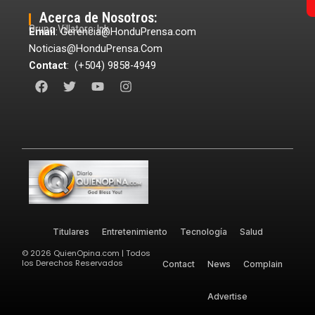
Acerca de Nosotros:
Grupo Villatoro Ink
Email
: Gerencia@HonduPrensa.com
Noticias@HonduPrensa.Com
Contact
: (+504) 9858-4949
F
T
Y
I
a
w
o
n
c
i
u
s
e
t
t
t
b
t
u
a
o
e
b
g
o
r
e
r
k
a
m
Titulares
Entretenimiento
Tecnología
Salud
©
2026
QuienOpina.com | Todos
los Derechos Reservados
Contact
News
Complain
Advertise