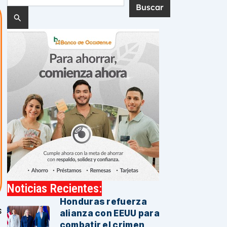
por:
Noticias Recientes:
Honduras refuerza
s
alianza con EEUU para
.
combatir el crimen