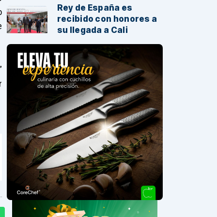
Rey de España es
o
recibido con honores a
e
su llegada a Cali
”
r