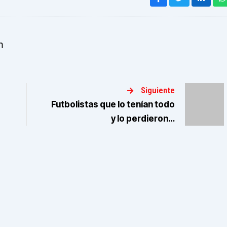
m
Siguiente
Futbolistas que lo tenían todo
y lo perdieron…