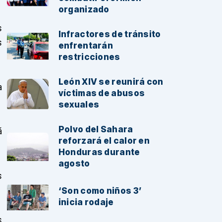
organizado
s
Infractores de tránsito
s
enfrentarán
restricciones
León XIV se reunirá con
a
víctimas de abusos
sexuales
Polvo del Sahara
á
reforzará el calor en
Honduras durante
agosto
s
‘Son como niños 3’
inicia rodaje
s