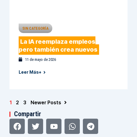
SIN CATEGORÍA
La IA reemplaza empleos
pero también crea nuevos
11 de mayo de 2026
Leer Más+
1
2
3
Newer Posts
Compartir
Facebook
Pinterest
Twitter
Tumblr
Youtube
Tripadvisor
Whatsapp
Linkedin
Telegram
Instagram