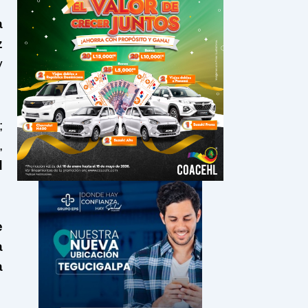
a
z
y
;
,
d
e
a
a