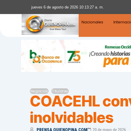
jueves 6 de agosto de 2026 10:13:29 a. m.
Nacionales
Internac
Negocios
Titulares
COACEHL convi
inolvidables
PRENSA QUIENOPINA.COM
20 de mayo de 2026