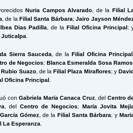
avorecidos
Nuria Campos Alvarado
, de la
Filial L
a
, de la
Filial Santa Bárbara
;
Jairo Jayson Ménde
lbea Dias Padilla
, de la
Filial Oficina Principal
; 
l Juticalpa
.
da Sierra Sauceda
, de la
Filial Oficina Principal
tro de Negocios
;
Blanca Esmeralda Sosa Ramos
a Rubio Suazo
, de la
Filial Plaza Miraflores
; y
Davi
ial Oficina Principal
.
nuó con
Gabriela María Canaca Cruz
, del
Centro d
va
, del
Centro de Negocios
;
María Jovita Mejí
 García Gómez
, de la
Filial Santa Bárbara
; y
Marí
al La Esperanza
.