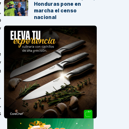
y
Honduras pone en
marcha el censo
,
nacional
o
y
e
y
n
,
,
s