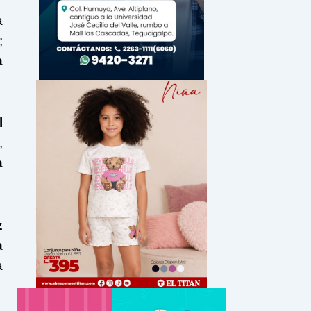
a
;
a
l
,
a
z
a
a