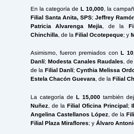
En la categoría de
L 10,000
, la campa
Filial Santa Anita, SPS
;
Jeffrey Ramó
Patricia Alvarenga Mejía
, de la
F
Chinchilla
, de la
Filial Ocotepeque
; y
M
Asimismo, fueron premiados con
L 10
Danlí
;
Modesta Canales Raudales
, de
de la
Filial Danlí
;
Cynthia Melissa Or
Estela Chacón Guevara
, de la
Filial C
La categoría de
L 15,000
también de
Nuñez
, de la
Filial Oficina Principal
;
Angelina Castellanos López
, de la
Fil
Filial Plaza Miraflores
; y
Álvaro Antoni