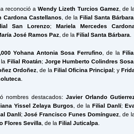
ña reconoció a
Wendy Lizeth Turcios Gamez
, de l
n Cardona Castellanos
, de la
Filial Santa Bárbara
ilial San Lorenzo
;
Mariela Mercedes Cardon
aría José Ramos Paz
, de la
Filial Santa Bárbara
.
,000
Yohana Antonia Sosa Ferrufino
, de la
Filia
 la
Filial Roatán
;
Jorge Humberto Colindres Sosa
doñez Ordoñez
, de la
Filial Oficina Principal
; y
Frid
holuteca
.
jó nombres destacados:
Javier Orlando Gutierre
Iliana Yissel Zelaya Burgos
, de la
Filial Danlí
;
Ev
ial Danlí
;
José Francisco Funes Domínguez
, de l
o Flores Sevilla
, de la
Filial Juticalpa
.