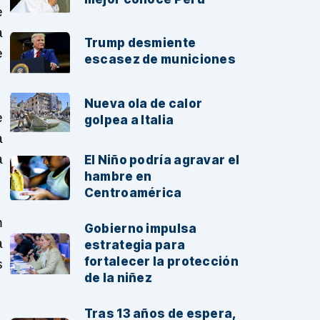
e
a
Trump desmiente
e
escasez de municiones
Nueva ola de calor
e
golpea a Italia
a
a
El Niño podría agravar el
hambre en
Centroamérica
n
Gobierno impulsa
a
estrategia para
fortalecer la protección
s
de la niñez
Tras 13 años de espera,