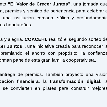
ento
“El Valor de Crecer Juntos”
, una jornada qu
a, premios y sentido de pertenencia para celebrar 
 una institución cercana, sólida y profundament
lias hondureñas.
a y alegría,
COACEHL
realizó el segundo sorteo d
cer Juntos”
, una iniciativa creada para reconocer l
, premiando el ahorro con propósito, la confianz
rman parte de esta gran familia cooperativista.
 entrega de premios. También proyectó una visió
cación financiera
, la
transformación digital
, l
n se convierten en pilares para construir mejore