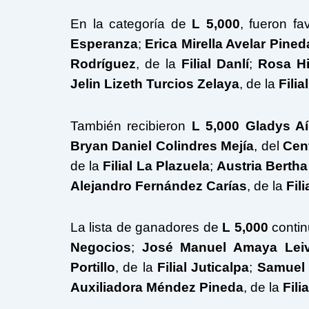
En la categoría de
L 5,000
, fueron f
Esperanza
;
Erica Mirella Avelar Pined
Rodríguez
, de la
Filial Danlí
;
Rosa Hi
Jelin Lizeth Turcios Zelaya
, de la
Filia
También recibieron
L 5,000
Gladys Aí
Bryan Daniel Colindres Mejía
, del
Cen
de la
Filial La Plazuela
;
Austria Berth
Alejandro Fernández Carías
, de la
Fil
La lista de ganadores de
L 5,000
conti
Negocios
;
José Manuel Amaya Lei
Portillo
, de la
Filial Juticalpa
;
Samuel
Auxiliadora Méndez Pineda
, de la
Fili