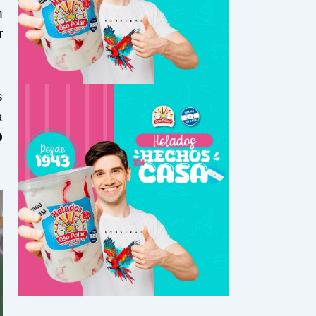
n
r
s
a
O