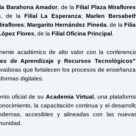
fía Barahona Amador
, de la
Filial Plaza Miraflores
s
, de la
Filial La Esperanza
;
Marlen Bersabet
Miraflores
;
Margarito Hernández Pineda
, de la
Filia
López Flores
, de la
Filial Oficina Principal
.
nente académico de alto valor con la conferenci
les de Aprendizaje y Recursos Tecnológicos”
ovadoras que fortalecen los procesos de enseñanza
formas digitales.
ento oficial de su
Academia Virtual
, una plataform
ocimiento, la capacitación continua y el desarroll
odernas, accesibles y alineadas con las nueva
omunidad.