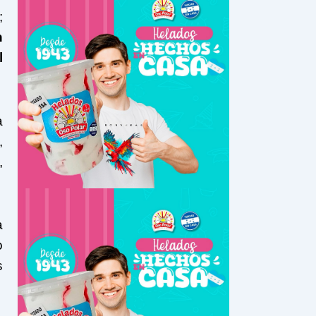
;
h
l
a
,
,
a
o
s