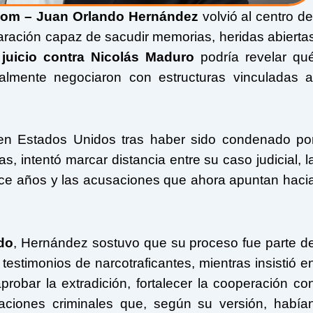
Com – Juan Orlando Hernández
volvió al centro de
aración capaz de sacudir memorias, heridas abierta
l
juicio contra Nicolás Maduro
podría revelar qu
ealmente negociaron con estructuras vinculadas a
 en Estados Unidos tras haber sido condenado po
s, intentó marcar distancia entre su caso judicial, l
hace años y las acusaciones que ahora apuntan haci
do
, Hernández sostuvo que su proceso fue parte d
testimonios de narcotraficantes, mientras insistió e
robar la extradición, fortalecer la cooperación co
aciones criminales que, según su versión, había