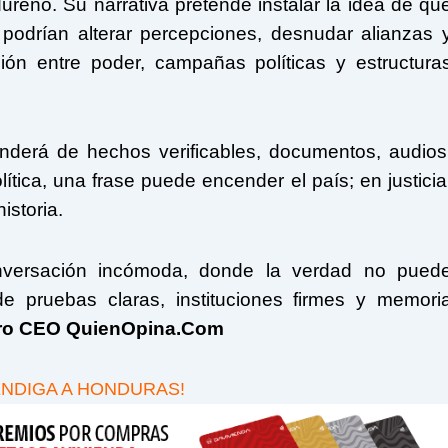
dureño. Su narrativa pretende instalar la idea de qu
 podrían alterar percepciones, desnudar alianzas 
ción entre poder, campañas políticas y estructura
nderá de hechos verificables, documentos, audios
ítica, una frase puede encender el país; en justicia
istoria.
nversación incómoda, donde la verdad no pued
de pruebas claras, instituciones firmes y memori
oro CEO QuienOpina.Com
ENDIGA A HONDURAS!