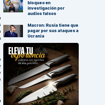
bloqueo en
investigación por
audios falsos
a
s
Macron: Rusia tiene que
pagar por sus ataques a
n
Ucrania
a
o
r
y
r
a