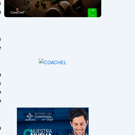
s
a
s
e
a
s
o
o
a