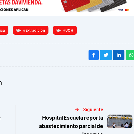
ica
#Extradición
#JOH
m
Siguiente
r
Hospital Escuela reporta
abastecimiento parcial de