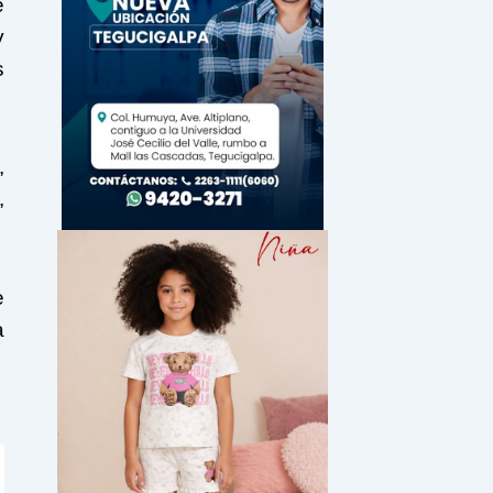
e
y
s
,
,
e
a