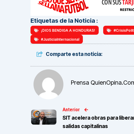
Etiquetas de la Noticia :
¡DIOS BENDIGA A HONDURAS!
#CrisisPolít
#JusticiaInternacional
Comparte esta noticia:
Prensa QuienOpina.co
Anterior
SIT acelera obras para libera
salidas capitalinas