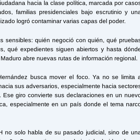
udadana hacia la clase política, marcada por caso
ados, familias presidenciales bajo escrutinio y un
izado logró contaminar varias capas del poder.
as sensibles: quién negoció con quién, qué prueba
os, qué expedientes siguen abiertos y hasta dónd
aso Maduro abre nuevas rutas de información regional.
 Hernández busca mover el foco. Ya no se limita 
n hacia sus adversarios, especialmente hacia sectore
 Ese giro convierte sus declaraciones en un nuev
ica, especialmente en un país donde el tema narc
 no solo habla de su pasado judicial, sino de un