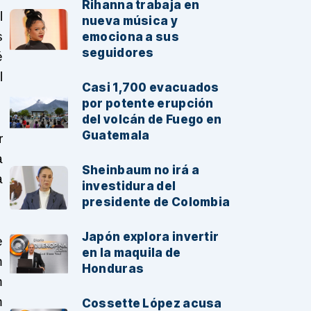
Rihanna trabaja en
l
nueva música y
s
emociona a sus
seguidores
é
l
Casi 1,700 evacuados
por potente erupción
del volcán de Fuego en
Guatemala
r
a
Sheinbaum no irá a
a
investidura del
presidente de Colombia
Japón explora invertir
e
en la maquila de
n
Honduras
n
n
Cossette López acusa