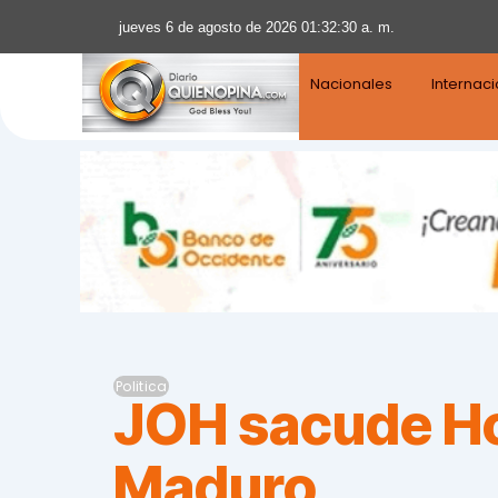
jueves 6 de agosto de 2026 01:32:31 a. m.
Nacionales
Internac
Politica
JOH sacude Ho
Maduro