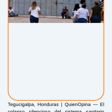
Tegucigalpa, Honduras | QuienOpina — El
colapso silencioso del sistema sanitario