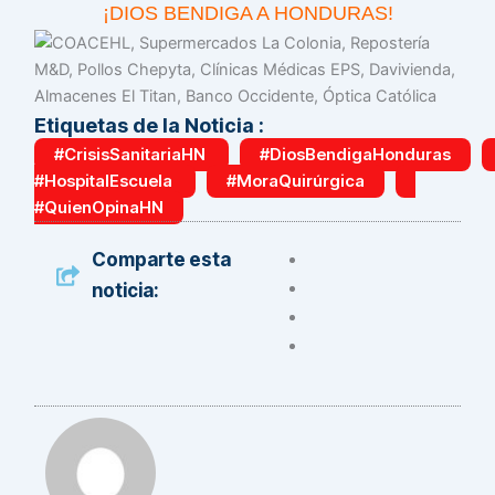
¡DIOS BENDIGA A HONDURAS!
Etiquetas de la Noticia :
#CrisisSanitariaHN
#DiosBendigaHonduras
#HospitalEscuela
#MoraQuirúrgica
#QuienOpinaHN
Comparte esta
noticia: