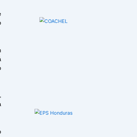
e
o
n
á
o
,
a
o