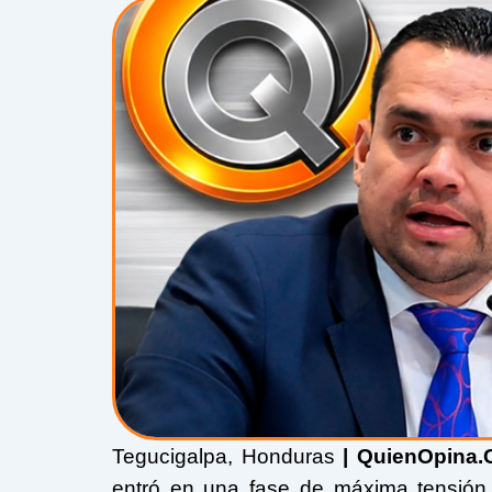
Tegucigalpa, Honduras
| QuienOpina.
entró en una fase de máxima tensión 