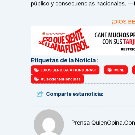
público y consecuencias nacionales.
—R
¡DIOS B
Etiquetas de la Noticia :
¡DIOS BENDIGA A HONDURAS!
#CNE
#EleccionesHonduras
Comparte esta noticia:
Prensa QuienOpina.co