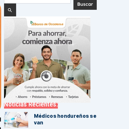
por:
Noticias Recientes:
Médicos hondureños se
l
van
o