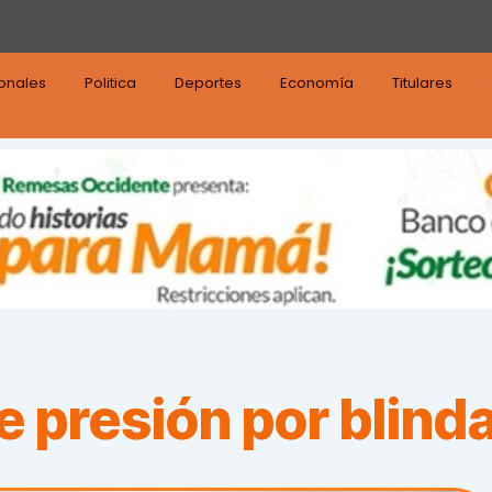
ionales
Politica
Deportes
Economía
Titulares
presión por blinda