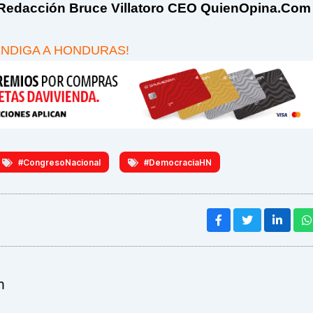
edacción Bruce Villatoro CEO QuienOpina.Com
ENDIGA A HONDURAS!
#CongresoNacional
#DemocraciaHN
m