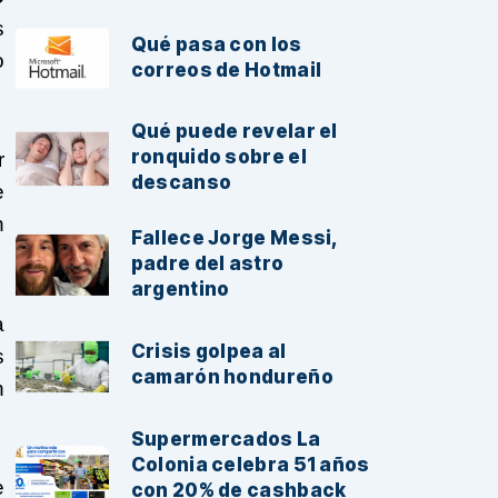
s
Qué pasa con los
o
correos de Hotmail
Qué puede revelar el
ronquido sobre el
r
descanso
e
n
Fallece Jorge Messi,
padre del astro
argentino
a
Crisis golpea al
s
camarón hondureño
n
Supermercados La
Colonia celebra 51 años
e
con 20% de cashback