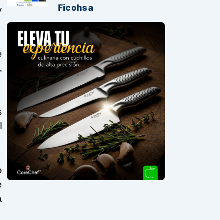
Ficohsa
y
e
,
s
l
o
e
a