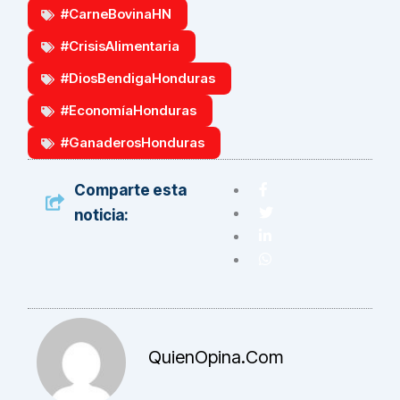
#CarneBovinaHN
#CrisisAlimentaria
#DiosBendigaHonduras
#EconomíaHonduras
#GanaderosHonduras
Comparte esta
noticia:
QuienOpina.com