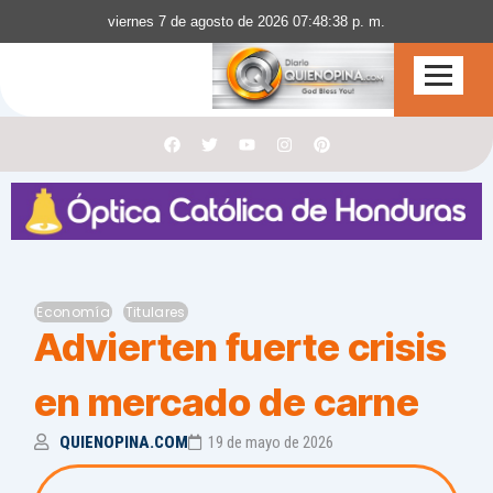
viernes 7 de agosto de 2026 07:48:39 p. m.
F
T
Y
I
P
a
w
o
n
i
c
i
u
s
n
e
t
t
t
t
b
t
u
a
e
o
e
b
g
r
o
r
e
r
e
k
a
s
m
t
Economía
Titulares
Advierten fuerte crisis
en mercado de carne
QUIENOPINA.COM
19 de mayo de 2026