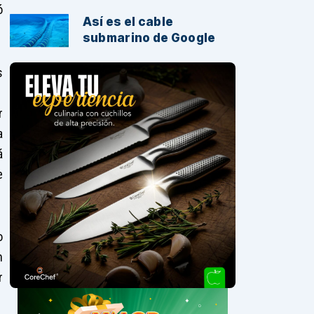
ó
Así es el cable
submarino de Google
s
r
a
á
e
o
n
r