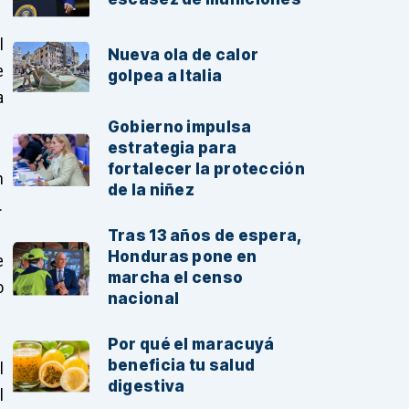
l
Nueva ola de calor
e
golpea a Italia
a
Gobierno impulsa
estrategia para
fortalecer la protección
n
de la niñez
.
Tras 13 años de espera,
Honduras pone en
e
marcha el censo
o
nacional
Por qué el maracuyá
beneficia tu salud
l
digestiva
l