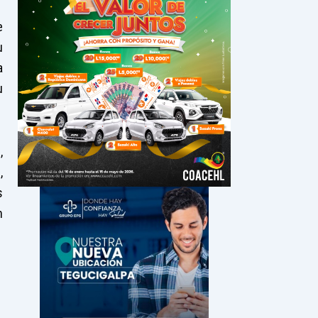
e
u
a
u
,
,
s
n