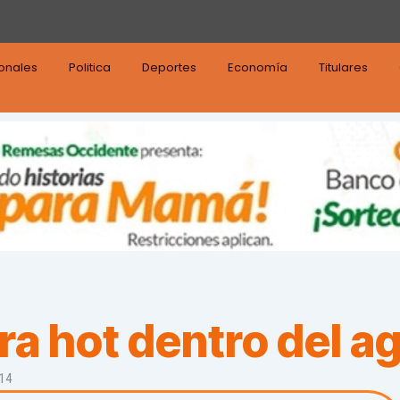
ionales
Politica
Deportes
Economía
Titulares
ra hot dentro del a
014