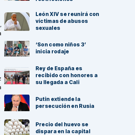
León XIV se reunirá con
víctimas de abusos
,
sexuales
a
‘Son como niños 3’
inicia rodaje
Rey de España es
recibido con honores a
z
su llegada a Cali
a
Putin extiende la
persecución en Rusia
Precio del huevo se
dispara en la capital