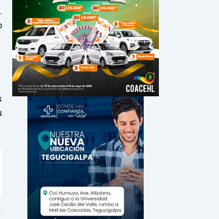
.
o
s
u