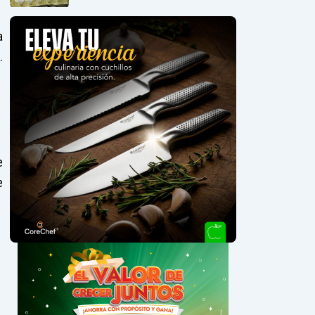
a
.
e
e