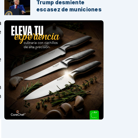
Trump desmiente
escasez de municiones
a
e
.
e
n
n