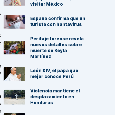
visitar México
,
España confirma que un
turista con hantavirus
s
Peritaje forense revela
é
nuevos detalles sobre
muerte de Keyla
Martínez
o
León XIV, el papa que
y
mejor conoce Perú
Violencia mantiene el
a
desplazamiento en
Honduras
s
s