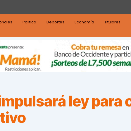
ionales
Politica
Deportes
Economía
Titulares
mpulsará ley para 
tivo