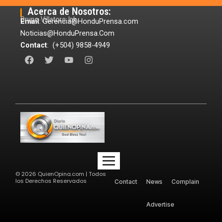
Acerca de Nosotros:
Grupo Villatoro Ink
Email
: Gerencia@HonduPrensa.com
Noticias@HonduPrensa.Com
Contact
: (+504) 9858-4949
F
T
Y
I
a
w
o
n
c
i
u
s
e
t
t
t
b
t
u
a
o
e
b
g
o
r
e
r
k
a
m
©
2026
QuienOpina.com | Todos
los Derechos Reservados
Contact
News
Complain
Advertise