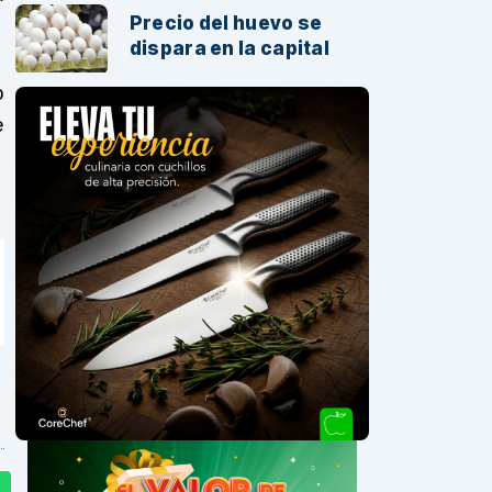
Precio del huevo se
dispara en la capital
o
e