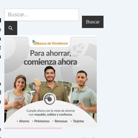
Buscar
por:
l
e
a
z
a
o
l
n
e
Noticias Recientes: