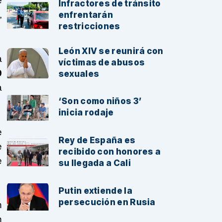
e
Infractores de tránsito
,
enfrentarán
restricciones
León XIV se reunirá con
a
víctimas de abusos
9
sexuales
a
‘Son como niños 3’
inicia rodaje
e
Rey de España es
e
recibido con honores a
e
su llegada a Cali
Putin extiende la
persecución en Rusia
n
n