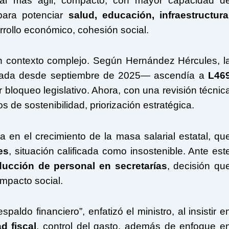
tal más ágil, compacto, con mayor capacidad d
para potenciar
salud, educación, infraestructura
rollo económico, cohesión social.
n contexto complejo. Según Hernández Hércules, l
redada desde septiembre de 2025— ascendía a
L46
bloqueo legislativo. Ahora, con una revisión técnic
ios de sostenibilidad, priorización estratégica.
 en el crecimiento de la masa salarial estatal, qu
es
, situación calificada como insostenible. Ante est
ducción de personal en secretarías
, decisión qu
impacto social.
paldo financiero”, enfatizó el ministro, al insistir e
d fiscal
, control del gasto, además de enfoque e