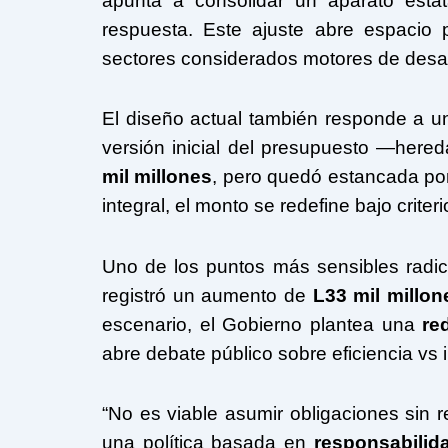
apunta a consolidar un aparato esta
respuesta. Este ajuste abre espacio 
sectores considerados motores de desar
El diseño actual también responde a u
versión inicial del presupuesto —he
mil millones
, pero quedó estancada por 
integral, el monto se redefine bajo criter
Uno de los puntos más sensibles radica
registró un aumento de
L33 mil millon
escenario, el Gobierno plantea una
re
abre debate público sobre eficiencia vs 
“No es viable asumir obligaciones sin res
una política basada en
responsabilida