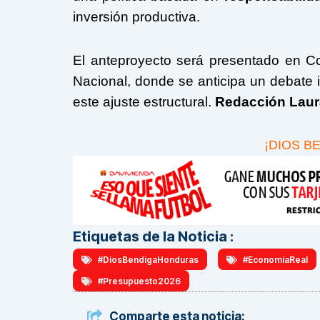
inversión productiva.
El anteproyecto será presentado en C
Nacional, donde se anticipa un debate i
este ajuste estructural.
Redacción Laura
¡DIOS B
Etiquetas de la Noticia :
#DiosBendigaHonduras
#EconomíaReal
#Presupuesto2026
Comparte esta noticia: