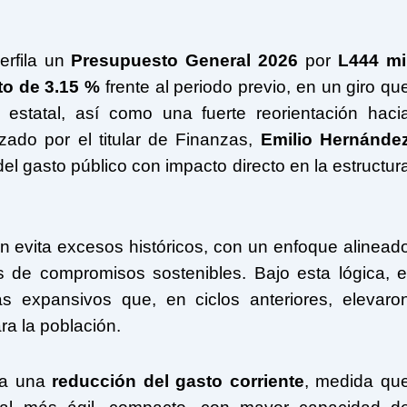
erfila un
Presupuesto General 2026
por
L444 mi
to de 3.15 %
frente al periodo previo, en un giro qu
cia estatal, así como una fuerte reorientación haci
izado por el titular de Finanzas,
Emilio Hernánde
del gasto público con impacto directo en la estructur
n evita excesos históricos, con un enfoque alinead
 de compromisos sostenibles. Bajo esta lógica, e
 expansivos que, en ciclos anteriores, elevaro
ara la población.
ca una
reducción del gasto corriente
, medida qu