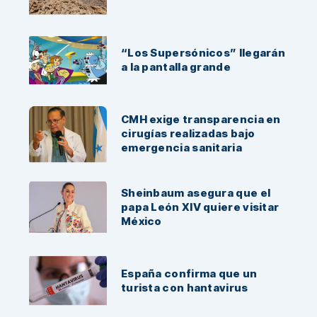
“Los Supersónicos” llegarán
a la pantalla grande
CMH exige transparencia en
cirugías realizadas bajo
emergencia sanitaria
Sheinbaum asegura que el
papa León XIV quiere visitar
México
España confirma que un
turista con hantavirus