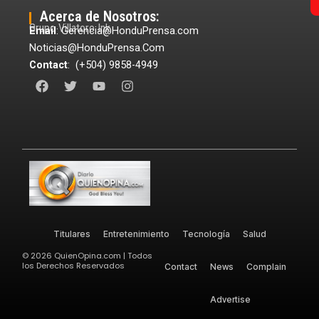
Acerca de Nosotros:
Grupo Villatoro Ink
Email
: Gerencia@HonduPrensa.com
Noticias@HonduPrensa.Com
Contact
: (+504) 9858-4949
F
T
Y
I
a
w
o
n
c
i
u
s
e
t
t
t
b
t
u
a
o
e
b
g
o
r
e
r
k
a
m
Titulares
Entretenimiento
Tecnología
Salud
©
2026
QuienOpina.com | Todos
los Derechos Reservados
Contact
News
Complain
Advertise