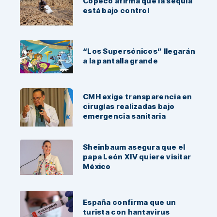
Copeco afirma que la sequía
está bajo control
“Los Supersónicos” llegarán
a la pantalla grande
CMH exige transparencia en
cirugías realizadas bajo
emergencia sanitaria
Sheinbaum asegura que el
papa León XIV quiere visitar
México
España confirma que un
turista con hantavirus