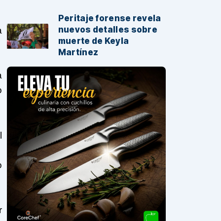
Peritaje forense revela
nuevos detalles sobre
a
muerte de Keyla
Martínez
a
o
l
o
r