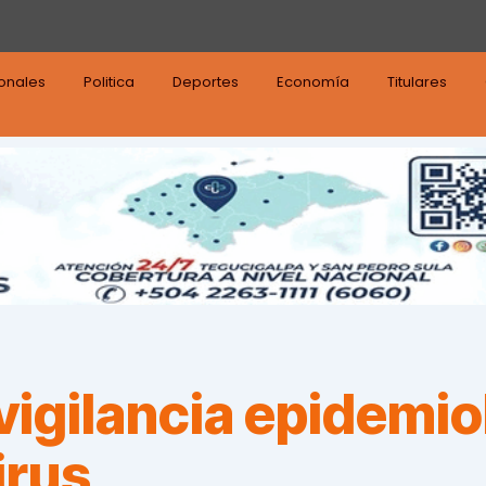
ionales
Politica
Deportes
Economía
Titulares
vigilancia epidemio
irus