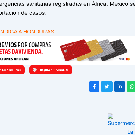
ergencias sanitarias registradas en África, México s
ortación de casos.
ENDIGA A HONDURAS!
gaHonduras
#QuienOpinaHN