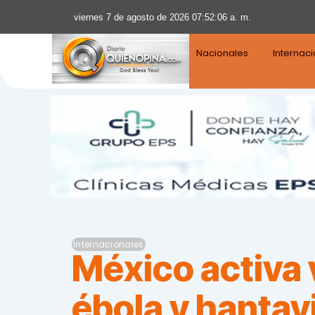
viernes 7 de agosto de 2026 07:52:07 a. m.
Nacionales
Internac
Internacionales
México activa 
ébola y hantav