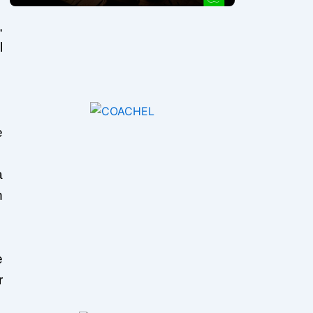
,
l
e
a
n
e
r