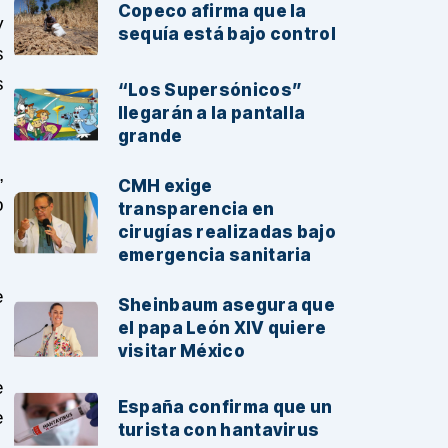
Copeco afirma que la
y
sequía está bajo control
s
s
“Los Supersónicos”
llegarán a la pantalla
grande
,
CMH exige
o
transparencia en
cirugías realizadas bajo
emergencia sanitaria
e
Sheinbaum asegura que
el papa León XIV quiere
visitar México
e
España confirma que un
e
turista con hantavirus