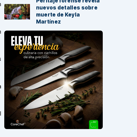
Peritaje forense revela
n
nuevos detalles sobre
muerte de Keyla
Martínez
n
s
a
l