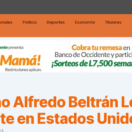
ionales
Politica
Deportes
Economía
Titulares
 Alfredo Beltrán L
nte en Estados Unid
14