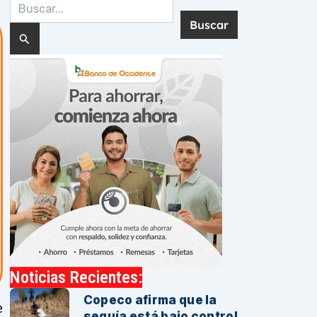
Buscar
por:
Noticias Recientes:
Copeco afirma que la
e
sequía está bajo control