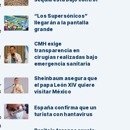
e
“Los Supersónicos”
llegarán a la pantalla
grande
e
CMH exige
transparencia en
r
cirugías realizadas bajo
emergencia sanitaria
Sheinbaum asegura que
,
el papa León XIV quiere
s
visitar México
España confirma que un
turista con hantavirus
o
u