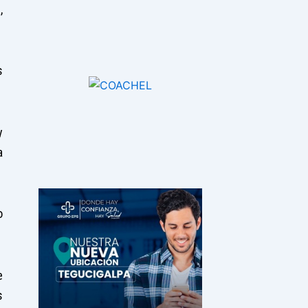
,
s
y
a
o
e
s