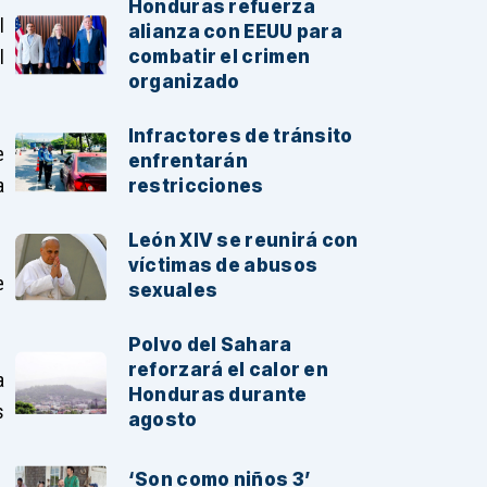
Honduras refuerza
l
alianza con EEUU para
l
combatir el crimen
organizado
Infractores de tránsito
e
enfrentarán
a
restricciones
León XIV se reunirá con
víctimas de abusos
e
sexuales
Polvo del Sahara
reforzará el calor en
a
Honduras durante
s
agosto
‘Son como niños 3’