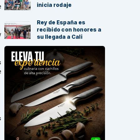
inicia rodaje
e
Rey de España es
recibido con honores a
y
su llegada a Cali
s
e
s