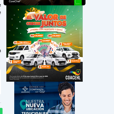
e
e
n