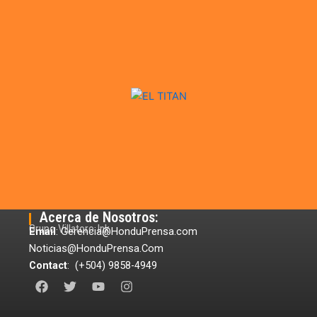
Acerca de Nosotros:
Grupo Villatoro Ink
Email
: Gerencia@HonduPrensa.com
Noticias@HonduPrensa.Com
Contact
: (+504) 9858-4949
F
T
Y
I
a
w
o
n
c
i
u
s