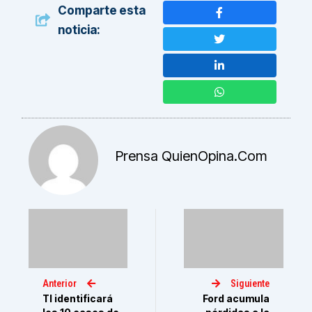
Comparte esta
noticia:
Prensa QuienOpina.com
Anterior
Siguiente
TI identificará
Ford acumula