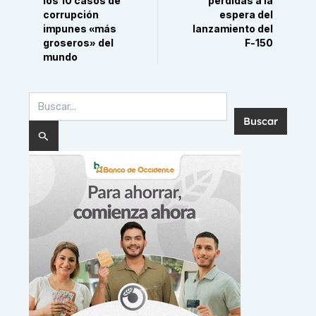
los 10 casos de
pérdidas a la
corrupción
espera del
impunes «más
lanzamiento del
groseros» del
F-150
mundo
Buscar
por: