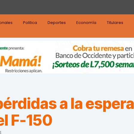
ionales
Politica
Deportes
Economía
Titulares
érdidas a la espera
el F-150
4