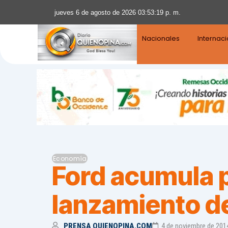
jueves 6 de agosto de 2026 03:53:20 p. m.
Nacionales
Internac
Economía
Ford acumula p
lanzamiento d
PRENSA QUIENOPINA.COM
4 de noviembre de 201