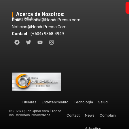
Acerca de Nosotros:
Grupo Villatoro Ink
Email
: Gerencia@HonduPrensa.com
Noticias@HonduPrensa.Com
Contact
: (+504) 9858-4949
F
T
Y
I
a
w
o
n
c
i
u
s
e
t
t
t
b
t
u
a
o
e
b
g
o
r
e
r
k
a
m
Titulares
Entretenimiento
Tecnología
Salud
©
2026
QuienOpina.com | Todos
los Derechos Reservados
Contact
News
Complain
Advertise