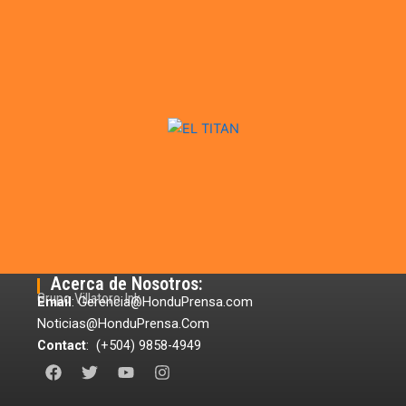
Acerca de Nosotros:
Grupo Villatoro Ink
Email
: Gerencia@HonduPrensa.com
Noticias@HonduPrensa.Com
Contact
: (+504) 9858-4949
F
T
Y
I
a
w
o
n
c
i
u
s