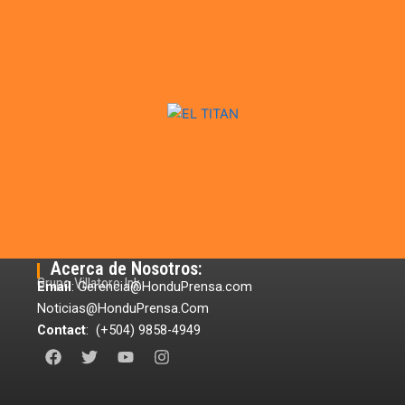
Acerca de Nosotros:
Grupo Villatoro Ink
Email
: Gerencia@HonduPrensa.com
Noticias@HonduPrensa.Com
Contact
: (+504) 9858-4949
F
T
Y
I
a
w
o
n
c
i
u
s
e
t
t
t