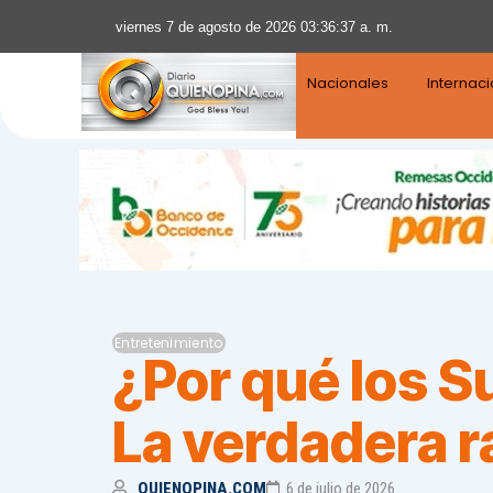
viernes 7 de agosto de 2026 03:36:38 a. m.
Nacionales
Internac
Entretenimiento
¿Por qué los S
La verdadera r
QUIENOPINA.COM
6 de julio de 2026