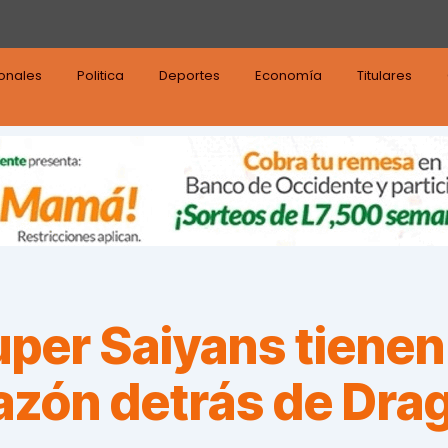
ionales
Politica
Deportes
Economía
Titulares
uper Saiyans tienen 
azón detrás de Drag