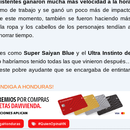
sistentes ganaron mucha más velocidad a la hor
ritmo de trabajo y se ganó un poco más de impact
r de este momento, también se fueron haciendo má
 la ropa y los cabellos de los personajes tendían 
horrar tiempo.
ones como
Super Saiyan Blue
y el
Ultra Instinto d
no habríamos tenido todas las que vinieron después
 este pobre ayudante que se encargaba de entintar
ENDIGA A HONDURAS!
gaHonduras
#QuienOpinaHN