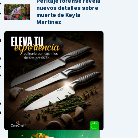
Peritaje forense revela
e
nuevos detalles sobre
s
muerte de Keyla
Martínez
n
s
e
y
e
o