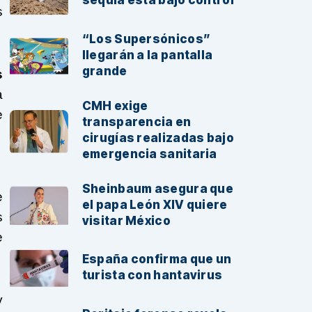
sequía está bajo control
s
“Los Supersónicos”
llegarán a la pantalla
grande
s
a
CMH exige
e
transparencia en
cirugías realizadas bajo
emergencia sanitaria
Sheinbaum asegura que
e
el papa León XIV quiere
s
visitar México
e
España confirma que un
turista con hantavirus
y