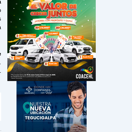
a
o
s
a
e
…
.