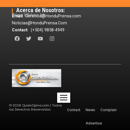
Acerca de Nosotros:
Grupo Villatoro Ink
Email
: Gerencia@HonduPrensa.com
Noticias@HonduPrensa.Com
Contact
: (+504) 9858-4949
F
T
Y
I
a
w
o
n
c
i
u
s
e
t
t
t
b
t
u
a
o
e
b
g
o
r
e
r
k
a
m
©
2026
QuienOpina.com | Todos
los Derechos Reservados
Contact
News
Complain
Advertise