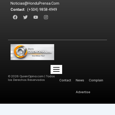
Noticias@HonduPrensa.Com
Contact
: (+504) 9858-4949
F
T
Y
I
a
w
o
n
c
i
u
s
e
t
t
t
b
t
u
a
o
e
b
g
o
r
e
r
k
a
m
©
2026
QuienOpina.com | Todos
los Derechos Reservados
Contact
News
Complain
Advertise