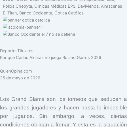
b
t
u
a
e
o
e
b
g
r
o
r
e
r
e
k
a
s
m
t
Deportes
Titulares
Por qué Carlos Alcaraz no juega Roland Garros 2026
QuienOpina.com
25 de mayo de 2026
Los Grand Slams son los torneos que seducen a
los grandes jugadores y hacen hasta lo imposible
por jugarlos. Sin embargo, a veces, ciertas
condiciones obligan a frenar. Y esta es la siguación