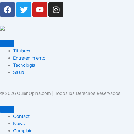
F
T
Y
I
a
w
o
n
c
i
u
s
e
t
t
t
b
t
u
a
o
e
b
g
o
r
e
r
Titulares
k
a
Entretenimiento
m
Tecnología
Salud
©
2026
QuienOpina.com | Todos los Derechos Reservados
Contact
News
Complain