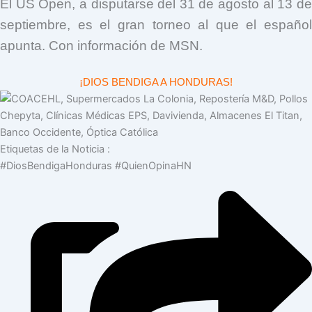
El US Open, a disputarse del 31 de agosto al 13 de
septiembre, es el gran torneo al que el español
apunta. Con información de MSN.
¡DIOS BENDIGA A HONDURAS!
Etiquetas de la Noticia :
#DiosBendigaHonduras
#QuienOpinaHN