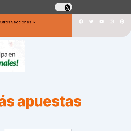
F
T
Y
I
P
Otras Secciones
a
w
o
n
i
c
i
u
s
n
e
t
t
t
t
b
t
u
a
e
o
e
b
g
r
o
r
e
r
e
k
a
s
m
t
más apuestas