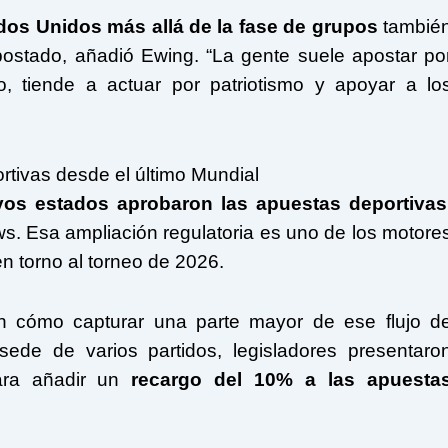
dos Unidos más allá de la fase de grupos
tambié
ostado, añadió Ewing. “La gente suele apostar po
o, tiende a actuar por patriotismo y apoyar a lo
rtivas desde el último Mundial
os estados aprobaron las apuestas deportivas
. Esa ampliación regulatoria es uno de los motore
n torno al torneo de 2026.
n cómo capturar una parte mayor de ese flujo d
sede de varios partidos, legisladores presentaro
ara añadir un
recargo del 10% a las apuesta