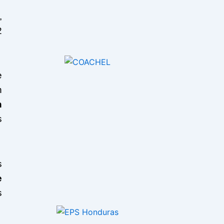
,
2
e
n
n
s
s
e
s