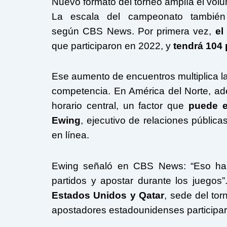
Nuevo formato del torneo amplía el vol
La escala del campeonato también 
según CBS News. Por primera vez,
el
que participaron en 2022, y
tendrá 104 
Ese aumento de encuentros multiplica l
competencia. En América del Norte, ad
horario central, un factor que
puede el
Ewing
, ejecutivo de relaciones públi
en línea.
Ewing señaló en CBS News: “Eso hará
partidos y apostar durante los juegos
Estados Unidos y Qatar
, sede del to
apostadores estadounidenses participar