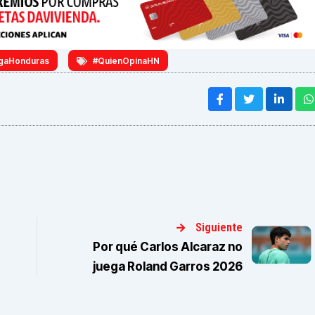
gaHonduras
#QuienOpinaHN
Siguiente
Por qué Carlos Alcaraz no
juega Roland Garros 2026