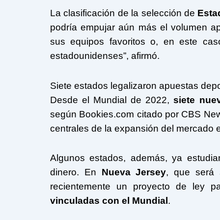
La clasificación de la selección de
Esta
podría empujar aún más el volumen ap
sus equipos favoritos o, en este cas
estadounidenses”, afirmó.
Siete estados legalizaron apuestas depo
Desde el Mundial de 2022,
siete nuev
según Bookies.com citado por CBS News
centrales de la expansión del mercado e
Algunos estados, además, ya estudia
dinero. En
Nueva Jersey
, que será 
recientemente un proyecto de ley p
vinculadas con el Mundial
.