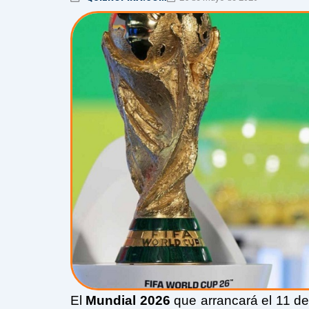
El
Mundial
2026
que arrancará el 11 d