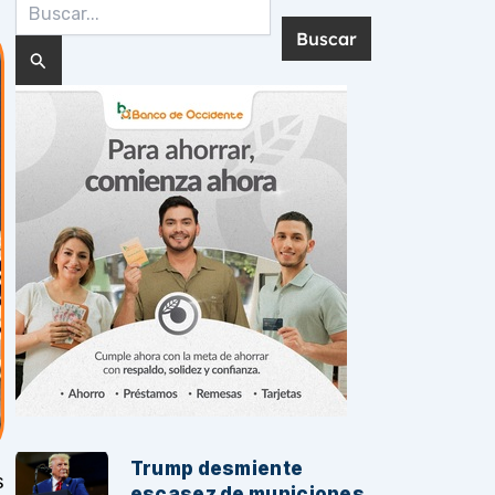
Buscar
por:
Noticias Recientes:
Trump desmiente
s
escasez de municiones