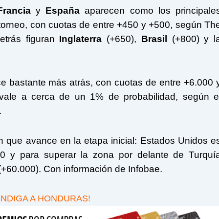
Francia
y
España
aparecen como los principale
 torneo, con cuotas de entre +450 y +500, según Th
etrás figuran
Inglaterra
(+650),
Brasil
(+800) y l
e bastante más atrás, con cuotas de entre +6.000 
ivale a cerca de un 1% de probabilidad, según e
.
 que avance en la etapa inicial: Estados Unidos e
30 y para superar la zona por delante de Turquí
 (+60.000). Con información de Infobae.
ENDIGA A HONDURAS!