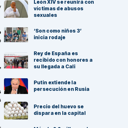
León XIV se reunirá con
y
víctimas de abusos
sexuales
‘Son como niños 3’
o
inicia rodaje
o
Rey de España es
recibido con honores a
,
su llegada a Cali
Putin extiende la
persecución en Rusia
s
s
Precio del huevo se
dispara en la capital
,