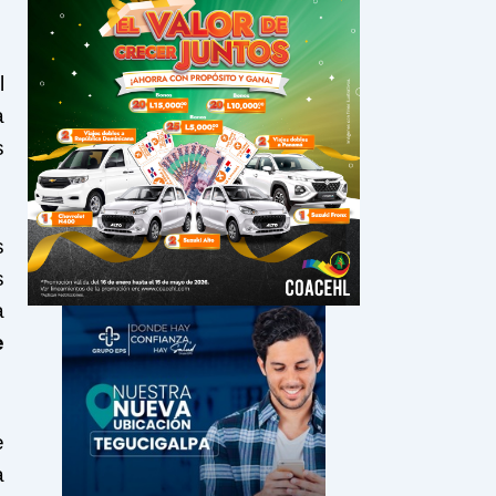
l
a
s
s
s
a
e
e
a