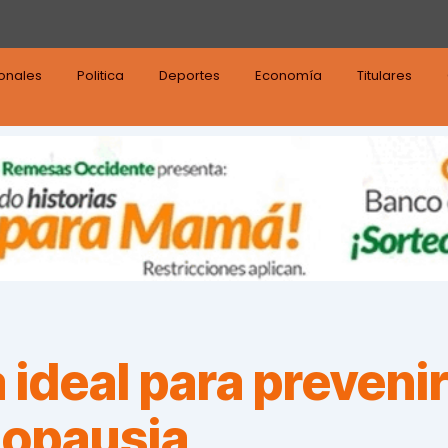
ionales
Politica
Deportes
Economía
Titulares
a ideal para preven
nopausia