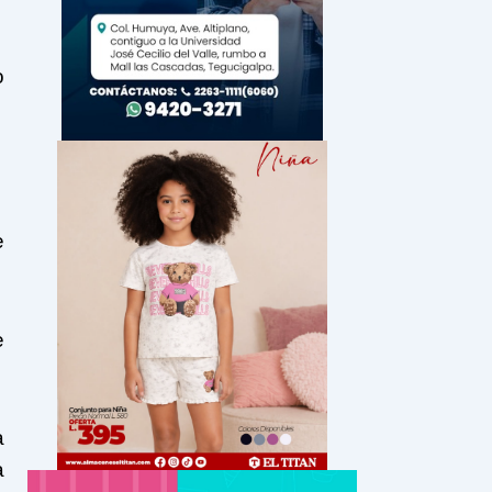
o
e
e
a
a