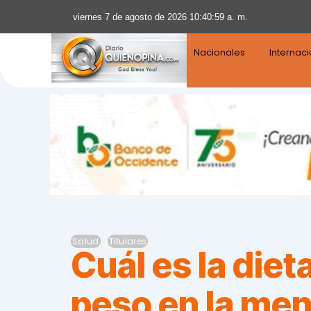
viernes 7 de agosto de 2026 10:41:01 a. m.
Nacionales
Internac
Salud
Titulares
Cuál es la diet
peso en la me