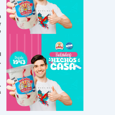
n
r
e
l
,
,
s