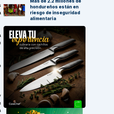
Más de 2.2 millones de
s
hondureños están en
a
riesgo de inseguridad
alimentaria
a
n
o
y
n
a