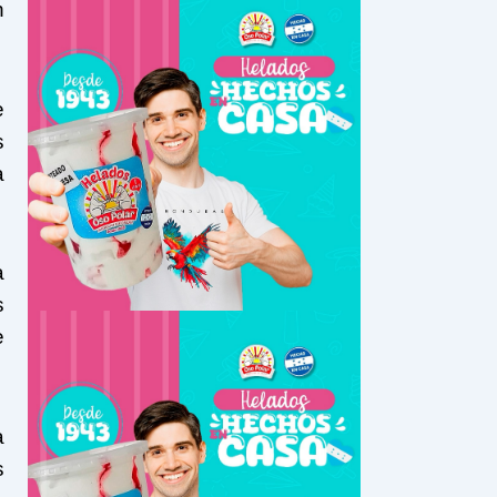
n
e
s
a
a
s
e
a
s